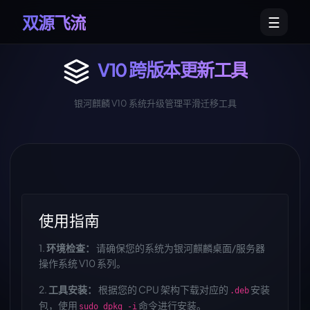
双源飞流
☰
↗
×
V10 跨版本更新工具
银河麒麟 V10 系统升级管理平滑迁移工具
▾
▾
使用指南
1.
环境检查：
请确保您的系统为银河麒麟桌面/服务器
操作系统 V10 系列。
2.
工具安装：
根据您的 CPU 架构下载对应的
安装
.deb
包，使用
命令进行安装。
sudo dpkg -i